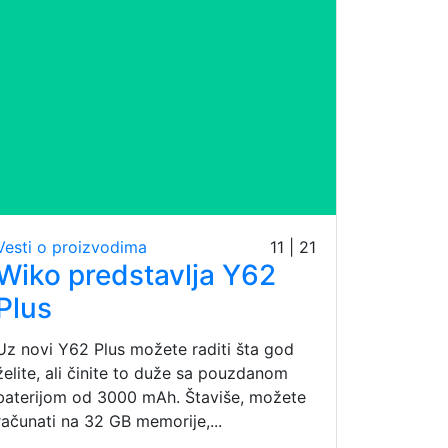
Vesti o proizvodima
11 | 21
Wiko predstavlja Y62
Plus
Uz novi Y62 Plus možete raditi šta god
želite, ali činite to duže sa pouzdanom
baterijom od 3000 mAh. Štaviše, možete
računati na 32 GB memorije,...