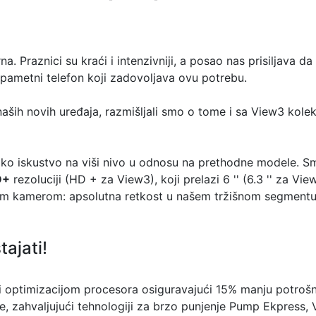
. Praznici su kraći i intenzivniji, a posao nas prisiljava
 pametni telefon koji zadovoljava ovu potrebu.
naših novih uređaja, razmišljali smo o tome i sa View3 kol
oko iskustvo na viši nivo u odnosu na prethodne modele. Sm
D+
rezoluciji (HD + za View3), koji prelazi 6 '' (6.3 '' za Vie
m kamerom: apsolutna retkost u našem tržišnom segmentu. A
ajati!
i optimizacijom procesora osiguravajući 15% manju potrošnju
, zahvaljujući tehnologiji za brzo punjenje Pump Ekpress, 