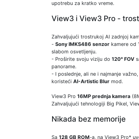
upotrebu za kratko vreme.
View3 i View3 Pro - tros
Zahvaljujući trostrukoj AI zadnjoj k
-
Sony IMKS486 senzor
kamere od 12
slabom osvetljenju.
- Proširite svoju viziju do
120° FOV
s
panorame.
- I poslednje, ali ne i najmanje važno
koristeći
AI-Artistic Blur
mod.
View3 Pro
16MP prednja kamera
(8M
Zahvaljujući tehnologiji Big Pikel, V
Nikada bez memorije
Sa
128 GB ROM
-a, na View3 Pro* uve