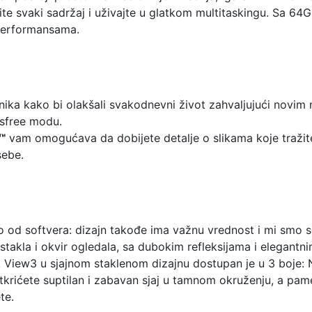
te svaki sadržaj i uživajte u glatkom multitaskingu. Sa 
 performansama.
ka kako bi olakšali svakodnevni život zahvaljujući novim
dsfree modu.
™
vam omogućava da dobijete detalje o slikama koje tražite
sebe.
amo od softvera: dizajn takođe ima važnu vrednost i mi smo 
stakla i okvir ogledala, sa dubokim refleksijama i elegantn
 View3 u sjajnom staklenom dizajnu dostupan je u 3 boje: Ni
tkrićete suptilan i zabavan sjaj u tamnom okruženju, a pame
te.