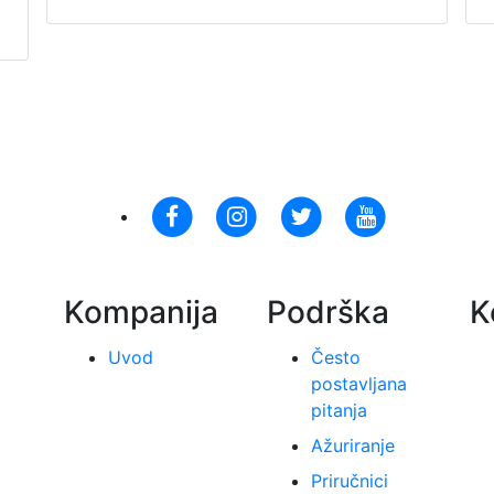
Kompanija
Podrška
K
Uvod
Često
postavljana
pitanja
Ažuriranje
Priručnici