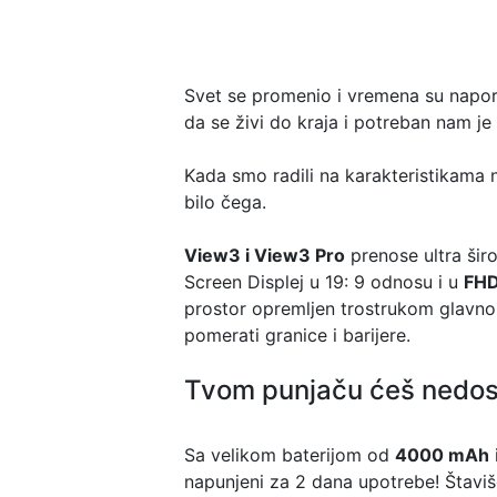
Svet se promenio i vremena su naporna
da se živi do kraja i potreban nam je
Kada smo radili na karakteristikama 
bilo čega.
View3 i View3 Pro
prenose ultra šir
Screen Displej u 19: 9 odnosu i u
FH
prostor opremljen trostrukom glavno
pomerati granice i barijere.
Tvom punjaču ćeš nedost
Sa velikom baterijom od
4000 mAh
napunjeni za 2 dana upotrebe! Štaviše