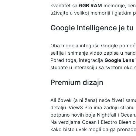
kvantitet sa
6GB RAM
memorije, ceni
uživajte u velikoj memoriji i glatkim
Google Intelligence je tu
Oba modela integrišu Google pomoćni
selfija i snimanje video zapisa u han
Pored toga, integracija
Google Lens 
stupate u interakciju sa svetom oko 
Premium dizajn
Ali čovek (a ni žena) neće živeti s
detalju. View3 Pro ima zadnju stranu 
potpuno novih boja Nightfall i Ocean.
Na verzijama Ocean i Electro Bleen o
kako biste uvek mogli da ga pronađe