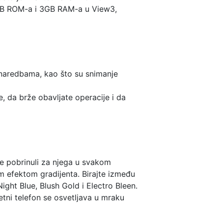
64GB ROM-a i 3GB RAM-a u View3,
 naredbama, kao što su snimanje
, da brže obavljate operacije i da
se pobrinuli za njega u svakom
im efektom gradijenta. Birajte između
ght Blue, Blush Gold i Electro Bleen.
tni telefon se osvetljava u mraku