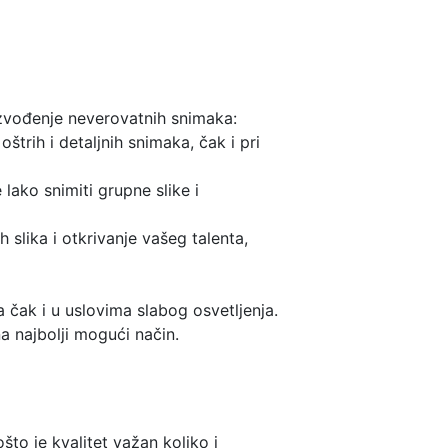
 izvođenje neverovatnih snimaka:
trih i detaljnih snimaka, čak i pri
ako snimiti grupne slike i
 slika i otkrivanje vašeg talenta,
 čak i u uslovima slabog osvetljenja.
a najbolji mogući način.
što je kvalitet važan koliko i