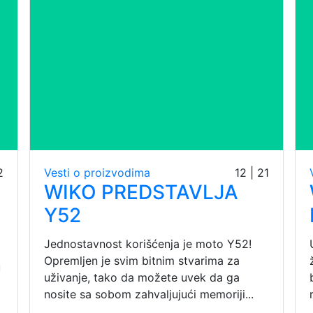
2
Vesti o proizvodima
12 | 21
WIKO PREDSTAVLJA
Y52
Jednostavnost korišćenja je moto Y52!
Opremljen je svim bitnim stvarima za
u
uživanje, tako da možete uvek da ga
nosite sa sobom zahvaljujući memoriji...