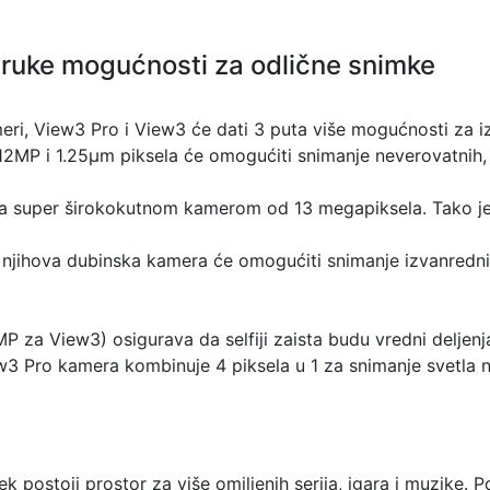
truke mogućnosti za odlične snimke
ameri, View3 Pro i View3 će dati 3 puta više mogućnosti za
MP i 1.25µm piksela će omogućiti snimanje neverovatnih, oš
a super širokokutnom kamerom od 13 megapiksela. Tako je l
, njihova dubinska kamera će omogućiti snimanje izvanrednih
P za View3) osigurava da selfiji zaista budu vredni deljenja
iew3 Pro kamera kombinuje 4 piksela u 1 za snimanje svetla n
k postoji prostor za više omiljenih serija, igara i muzike. Po