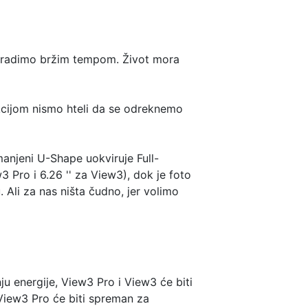
 da radimo bržim tempom. Život mora
ekcijom nismo hteli da se odreknemo
anjeni U-Shape uokviruje Full-
w3 Pro i 6.26 '' za View3), dok je foto
li za nas ništa čudno, jer volimo
 energije, View3 Pro i View3 će biti
View3 Pro će biti spreman za