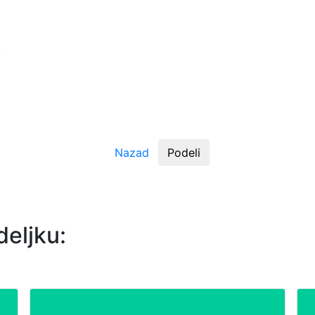
.
Nazad
Podeli
deljku: