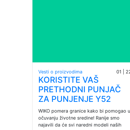
Vesti o proizvodima
01 | 2
KORISTITE VAŠ
PRETHODNI PUNJAČ
ZA PUNJENJE Y52
WIKO pomera granice kako bi pomogao 
očuvanju životne sredine! Ranije smo
najavili da će svi naredni modeli naših