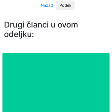
Nazad
Podeli
Drugi članci u ovom
odeljku: