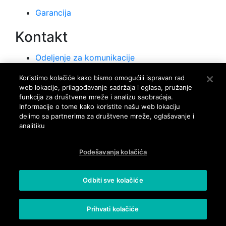
Garancija
Kontakt
Odeljenje za komunikacije
Služba za odnose sa javnošću
Koristimo kolačiće kako bismo omogućili ispravan rad
web lokacije, prilagođavanje sadržaja i oglasa, pružanje
Kontaktirajte nas
funkcija za društvene mreže i analizu saobraćaja.
Korisnički servis
Informacije o tome kako koristite našu web lokaciju
delimo sa partnerima za društvene mreže, oglašavanje i
Poslovi
analitiku
Poslovi
Podešavanja kolačića
Odbiti sve kolačiće
Politika privatnosti
Prihvati kolačiće