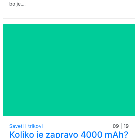
bolje....
Saveti i trikovi
09 | 19
Koliko je zapravo 4000 mAh?