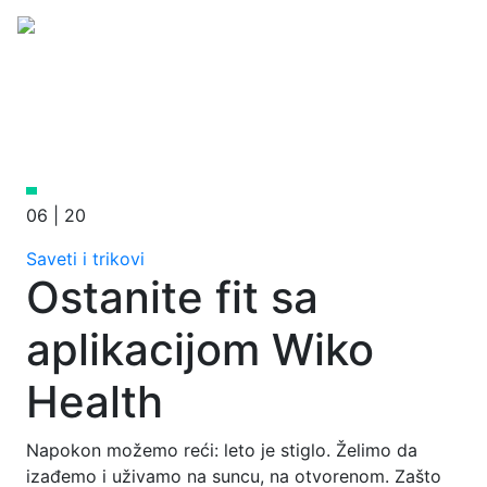
06 | 20
Saveti i trikovi
Ostanite fit sa
aplikacijom Wiko
Health
Napokon možemo reći: leto je stiglo. Želimo da
izađemo i uživamo na suncu, na otvorenom. Zašto