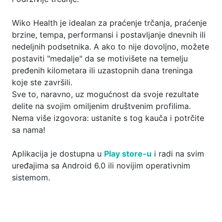
Wiko Health je idealan za praćenje trčanja, praćenje
brzine, tempa, performansi i postavljanje dnevnih ili
nedeljnih podsetnika. A ako to nije dovoljno, možete
postaviti "medalje" da se motivišete na temelju
pređenih kilometara ili uzastopnih dana treninga
koje ste završili.
Sve to, naravno, uz mogućnost da svoje rezultate
delite na svojim omiljenim društvenim profilima.
Nema više izgovora: ustanite s tog kauča i potrčite
sa nama!
Aplikacija je dostupna u
Play store-u
i radi na svim
uređajima sa Android 6.0 ili novijim operativnim
sistemom.