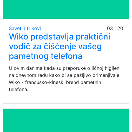
Saveti i trikovi
03 | 20
Wiko predstavlja praktični
vodič za čišćenje vašeg
pametnog telefona
U ovim danima kada su preporuke o ličnoj higijeni
na dnevnom redu kako bi se pažljivo primenjivale,
Wiko - francusko-kineski brend pametnih
telefona...