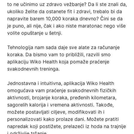
to ne učinimo uz zdravo vežbanje? Da li ste znali da,
ukoliko želite da ostanete fit i zdravi, trebalo bi da
napravite barem 10,000 koraka dnevno? Čini se da
je puno, ali nije, čak i ako niste maratonac nego više
volite opuštanje u šetnji.
Tehnologija nam sada daje sve alate za računanje
koraka. Da bismo vam to približili, razvili smo
aplikaciju Wiko Health koja pomaže praćenje
svakodnevnih treninga.
Jednostavna i intuitivna, aplikacija Wiko Health
omogućava vam praćenje svakodnevnih fizičkih
aktivnosti, brojanje koraka, pređenih kilometara,
sagorelih kalorija i vremena aktivnosti. Takođe,
možete postavljati ciljeve, modifikovati ih i
personalizovati kako prolaze dani. Možete pratiti
napredak koji postižete, prelazeći iz hoda na trajnije
i održivije trčanje.